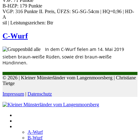
VJP: 71 Punkte
B-HZP: 179 Punkte
VGP: 316 Punkte II. Preis, ÜFZS: SG-SG-54cm | HQ=0,96 | HD-
A
sil | Leistungszeichen: Btr
C-Wurf
In dem C-Wurf fielen am 14. Mai 2019
sieben braun-weiße Rüden, sowie drei braun-weiße
Hündinnen.
© 2026 | Kleiner Münsterländer vom Langenmoorsberg | Christiane
Tietge
Impressum
|
Datenschutz
Start
Unsere Hunde
Unsere Würfe
A-Wurf
B-Wurf